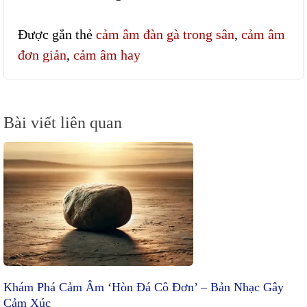
Được gắn thẻ
cảm âm đàn gà trong sân
,
cảm âm
đơn giản
,
cảm âm hay
Điều
Bài viết liên quan
hướng
bài
viết
Khám Phá Cảm Âm ‘Hòn Đá Cô Đơn’ – Bản Nhạc Gây
Cảm Xúc