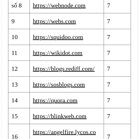
số 8
https://webnode.com
7
9
https://webs.com
7
10
https://squidoo.com
7
11
https://wikidot.com
7
12
https://blogs.rediff.com/
7
13
https://sosblogs.com
7
14
https://quora.com
7
15
https://blinkweb.com
7
https://angelfire.lycos.co
16
7