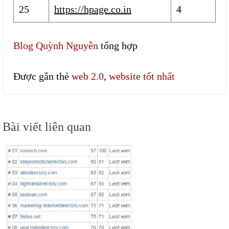
25
https://hpage.co.in
4
Blog Quỳnh Nguyễn
tổng hợp
Được gắn thẻ
web 2.0
,
website tốt nhất
Điều
Bài viết liên quan
hướng
bài
viết