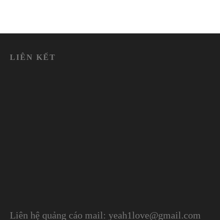
LIÊN KẾT
Liên hệ quảng cáo mail: yeah1love@gmail.com