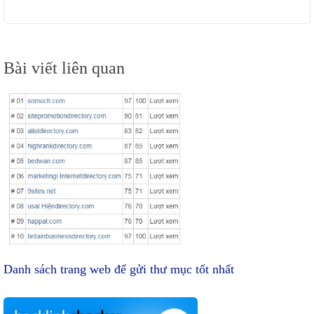
Điều
Bài viết liên quan
hướng
bài
viết
Danh sách trang web để gửi thư mục tốt nhất