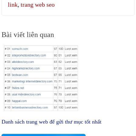
link
,
trang web seo
Điều
Bài viết liên quan
hướng
bài
viết
Danh sách trang web để gửi thư mục tốt nhất