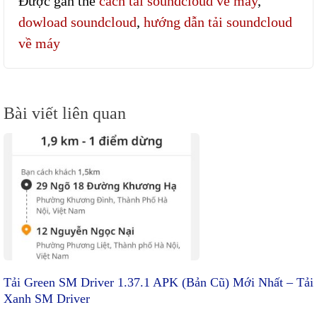
Được gắn thẻ
cách tải soundcloud về máy
,
dowload soundcloud
,
hướng dẫn tải soundcloud
về máy
Điều
Bài viết liên quan
hướng
bài
viết
Tải Green SM Driver 1.37.1 APK (Bản Cũ) Mới Nhất – Tải
Xanh SM Driver