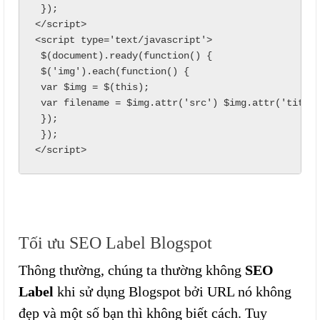
 });

</script>

<script type='text/javascript'>

 $(document).ready(function() {

 $('img').each(function() {

 var $img = $(this);

 var filename = $img.attr('src') $img.attr('title'
 });

 });

</script>
Tối ưu SEO Label Blogspot
Thông thường, chúng ta thường không
S
E
O
Label
khi sử dụng Blogspot bởi URL nó không
đẹp và một số bạn thì không biết cách. Tuy