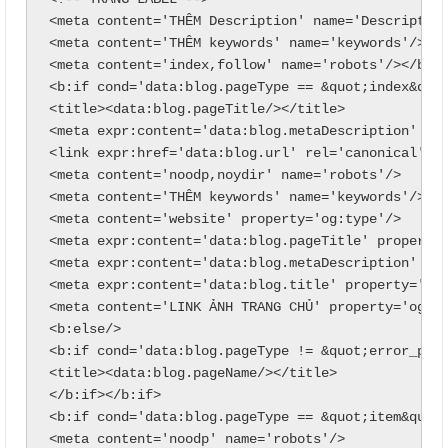
<meta content='THÊM Description' name='Description
<meta content='THÊM keywords' name='keywords'/>

<meta content='index,follow' name='robots'/></b:if
<b:if cond='data:blog.pageType == &quot;index&quot
<title><data:blog.pageTitle/></title>

<meta expr:content='data:blog.metaDescription' nam
<link expr:href='data:blog.url' rel='canonical'/>

<meta content='noodp,noydir' name='robots'/>

<meta content='THÊM keywords' name='keywords'/>

<meta content='website' property='og:type'/>

<meta expr:content='data:blog.pageTitle' property=
<meta expr:content='data:blog.metaDescription' nam
<meta expr:content='data:blog.title' property='og:
<meta content='LINK ẢNH TRANG CHỦ' property='og:im
<b:else/>

<b:if cond='data:blog.pageType != &quot;error_page
<title><data:blog.pageName/></title>

</b:if></b:if>

<b:if cond='data:blog.pageType == &quot;item&quot;
<meta content='noodp' name='robots'/>
