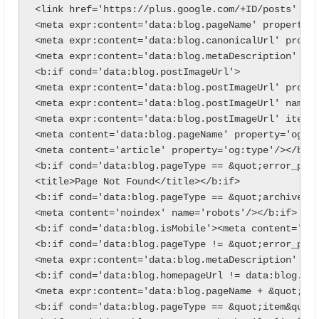
<link href='https://plus.google.com/+ID/posts' rel
<meta expr:content='data:blog.pageName' property='
<meta expr:content='data:blog.canonicalUrl' proper
<meta expr:content='data:blog.metaDescription' pro
<b:if cond='data:blog.postImageUrl'>

<meta expr:content='data:blog.postImageUrl' proper
<meta expr:content='data:blog.postImageUrl' name='
<meta expr:content='data:blog.postImageUrl' itempr
<meta content='data:blog.pageName' property='og:si
<meta content='article' property='og:type'/></b:if
<b:if cond='data:blog.pageType == &quot;error_page
<title>Page Not Found</title></b:if>

<b:if cond='data:blog.pageType == &quot;archive&qu
<meta content='noindex' name='robots'/></b:if>

<b:if cond='data:blog.isMobile'><meta content='noi
<b:if cond='data:blog.pageType != &quot;error_page
<meta expr:content='data:blog.metaDescription' nam
<b:if cond='data:blog.homepageUrl != data:blog.url
<meta expr:content='data:blog.pageName + &quot;, &
<b:if cond='data:blog.pageType == &quot;item&quot;