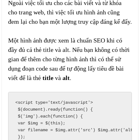
Ngoài việc tối ưu cho các bài viết và từ khóa
cho trang web, thì việc tối ưu hình ảnh cũng
đem lại cho bạn một lượng truy cập đáng kể đấy.
Một hình ảnh được xem là chuẩn SEO khi có
đầy đủ cả thẻ title và alt. Nếu bạn không có thời
gian để thêm cho từng hình ảnh thì có thể sử
dụng đoạn code sau để tự động lấy tiêu đề bài
viết để là thẻ
title
và
alt
.
<script type='text/javascript'>

 $(document).ready(function() {

 $('img').each(function() {

 var $img = $(this);

 var filename = $img.attr('src') $img.attr('alt', 
 });
