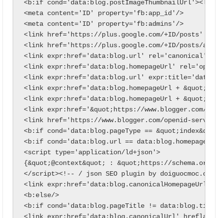
<b:if cond='data:blog.postImageThumbnailUrl'><link
<meta content='ID' property='fb:app_id'/>

<meta content='ID' property='fb:admins'/>

<link href='https://plus.google.com/+ID/posts' rel
<link href='https://plus.google.com/+ID/posts/abou
<link expr:href='data:blog.url' rel='canonical'/>

<link expr:href='data:blog.homepageUrl' rel='openi
<link expr:href='data:blog.url' expr:title='data:b
<link expr:href='data:blog.homepageUrl + &quot;fee
<link expr:href='data:blog.homepageUrl + &quot;fee
<link expr:href='&quot;https://www.blogger.com/fee
<link href='https://www.blogger.com/openid-server.
<b:if cond='data:blog.pageType == &quot;index&quot
<b:if cond='data:blog.url == data:blog.homepageUrl
<script type='application/ld+json'>

{&quot;@context&quot; : &quot;https://schema.org&q
</script><!-- / json SEO plugin by doiguocmoc.com 
<link expr:href='data:blog.canonicalHomepageUrl' h
<b:else/>

<b:if cond='data:blog.pageTitle != data:blog.title
<link expr:href='data:blog.canonicalUrl' hreflang=