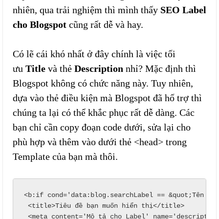
nhiên, qua trải nghiệm thì mình thấy
SEO Label
cho Blogspot
cũng rất dễ và hay.
Có lẽ cái khó nhất ở đây chính là việc tối
ưu
Title
và thẻ
Description
nhỉ? Mặc định thì
Blogspot không có chức năng này. Tuy nhiên,
dựa vào thẻ điều kiện mà Blogspot đã hố trợ thì
chúng ta lại có thể khắc phục rất dễ dàng. Các
bạn chỉ cần copy đoạn code dưới, sửa lại cho
phù hợp và thêm vào dưới thẻ <head> trong
Template của bạn mà thôi.
<b:if cond='data:blog.searchLabel == &quot;Tên Lab
 <title>Tiêu đề bạn muốn hiển thị</title>

 <meta content='Mô tả cho Label' name='description