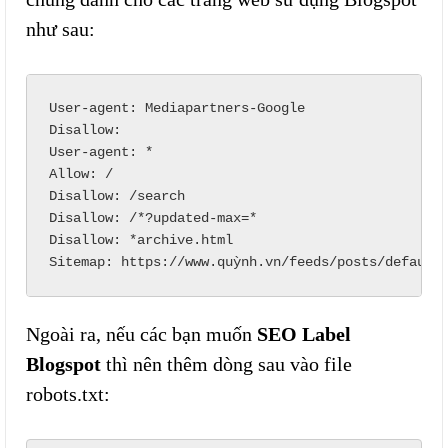
như sau:
User-agent: Mediapartners-Google

Disallow:

User-agent: *

Allow: /

Disallow: /search

Disallow: /*?updated-max=*

Disallow: *archive.html

Sitemap: https://www.quỳnh.vn/feeds/posts/default
Ngoài ra, nếu các bạn muốn
SEO Label
Blogspot
thì nên thêm dòng sau vào file
robots.txt: