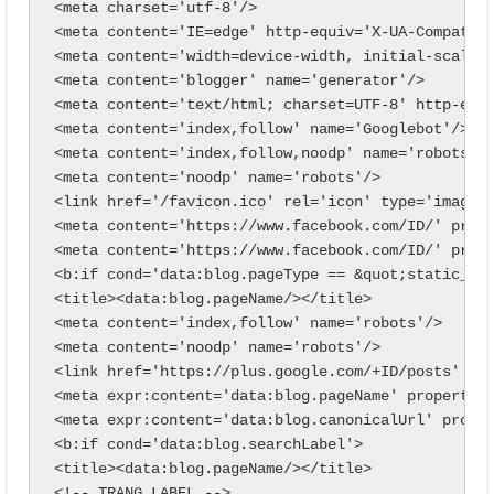
<meta charset='utf-8'/>

<meta content='IE=edge' http-equiv='X-UA-Compatibl
<meta content='width=device-width, initial-scale=1
<meta content='blogger' name='generator'/>

<meta content='text/html; charset=UTF-8' http-equi
<meta content='index,follow' name='Googlebot'/>

<meta content='index,follow,noodp' name='robots'/>
<meta content='noodp' name='robots'/>

<link href='/favicon.ico' rel='icon' type='image/x
<meta content='https://www.facebook.com/ID/' prope
<meta content='https://www.facebook.com/ID/' prope
<b:if cond='data:blog.pageType == &quot;static_pag
<title><data:blog.pageName/></title>

<meta content='index,follow' name='robots'/>

<meta content='noodp' name='robots'/>

<link href='https://plus.google.com/+ID/posts' rel
<meta expr:content='data:blog.pageName' property='
<meta expr:content='data:blog.canonicalUrl' proper
<b:if cond='data:blog.searchLabel'>

<title><data:blog.pageName/></title>

<!-- TRANG LABEL -->
