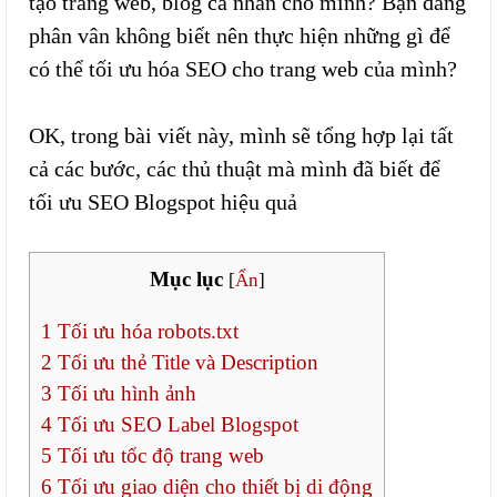
tạo trang web, blog cá nhân cho mình? Bạn đang
phân vân không biết nên thực hiện những gì để
có thể tối ưu hóa SEO cho trang web của mình?
OK, trong bài viết này, mình sẽ tổng hợp lại tất
cả các bước, các thủ thuật mà mình đã biết để
tối ưu SEO Blogspot hiệu quả
Mục lục
[
Ẩn
]
1
Tối ưu hóa robots.txt
2
Tối ưu thẻ Title và Description
3
Tối ưu hình ảnh
4
Tối ưu SEO Label Blogspot
5
Tối ưu tốc độ trang web
6
Tối ưu giao diện cho thiết bị di động