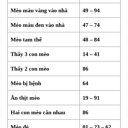
Mèo màu vàng vào nhà
49 – 94
Mèo màu đen vào nhà
47 – 74
Mèo tam thể
48 – 84
Thấy 3 con mèo
14 – 41
Thấy 2 con mèo
86
Mèo bị bệnh
64
Ăn thịt mèo
19 – 91
Hai con mèo cắn nhau
86
Mèo đẻ
01 – 23 – 62