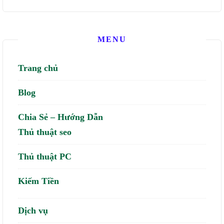
MENU
Trang chủ
Blog
Chia Sẻ – Hướng Dẫn
Thủ thuật seo
Thủ thuật PC
Kiếm Tiền
Dịch vụ