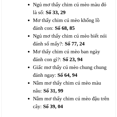
Ngủ mơ thấy chim cú mèo màu đỏ
là số:
Số 33, 29
Mơ thấy chim cú mèo khổng lồ
đánh con:
Số 68, 85
Ngủ mơ thấy chim cú mèo biết nói
đánh số mấy?:
Số 77, 24
Mơ thấy chim cú mèo ban ngày
đánh con gì?:
Số 23, 94
Giấc mơ thấy cú mèo chung chung
đánh ngay:
Số 64, 94
Nằm mơ thấy chim cú mèo màu
nâu:
Số 31, 99
Nằm mơ thấy chim cú mèo đậu trên
cây:
Số 39, 04