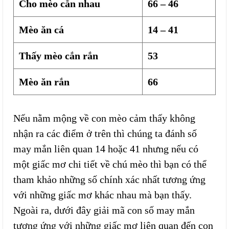
Cho mèo cắn nhau
66 – 46
Mèo ăn cá
14 – 41
Thấy mèo cắn rắn
53
Mèo ăn rắn
66
Nếu nằm mộng về con mèo cảm thấy không
nhận ra các điểm ở trên thì chúng ta đánh số
may mắn liên quan 14 hoặc 41 nhưng nếu có
một giấc mơ chi tiết về chú mèo thì bạn có thể
tham khảo những số chính xác nhất tương ứng
với những giấc mơ khác nhau mà bạn thấy.
Ngoài ra, dưới đây giải mã con số may mắn
tương ứng với những giấc mơ liên quan đến con