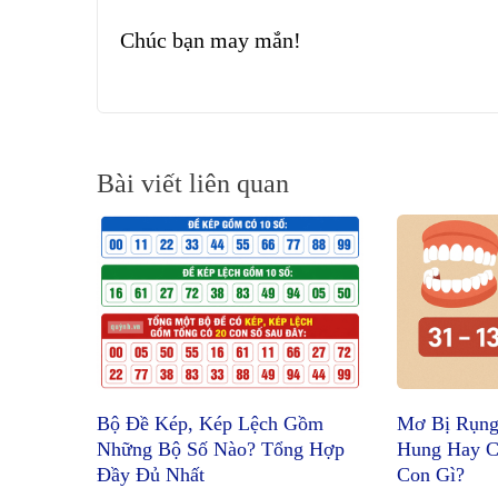
Chúc bạn may mắn!
Điều
Bài viết liên quan
hướng
bài
viết
Bộ Đề Kép, Kép Lệch Gồm
Mơ Bị Rụng
Những Bộ Số Nào? Tổng Hợp
Hung Hay C
Đầy Đủ Nhất
Con Gì?