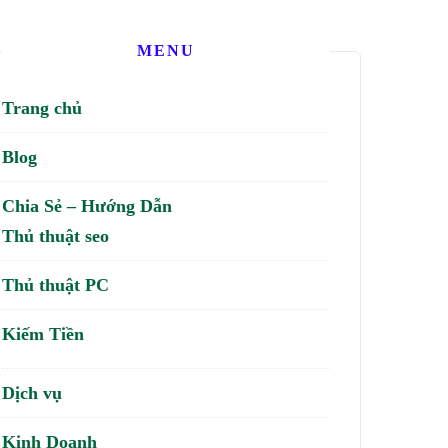
MENU
Trang chủ
Blog
Chia Sẻ – Hướng Dẫn
Thủ thuật seo
Thủ thuật PC
Kiếm Tiền
Dịch vụ
Kinh Doanh