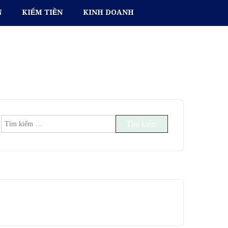
N
KIẾM TIỀN
KINH DOANH
Tìm
kiếm
cho: