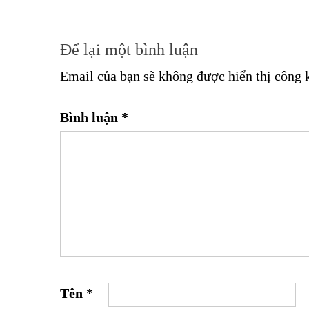
Để lại một bình luận
Email của bạn sẽ không được hiển thị công 
Bình luận
*
Tên
*