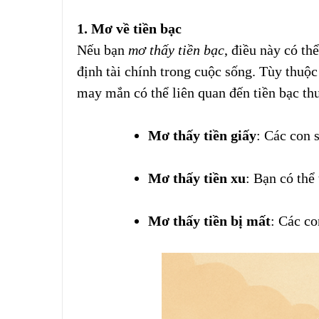
1. Mơ về tiền bạc
Nếu bạn
mơ thấy tiền bạc
, điều này có t
định tài chính trong cuộc sống. Tùy thuộ
may mắn có thể liên quan đến tiền bạc th
Mơ thấy tiền giấy
: Các con 
Mơ thấy tiền xu
: Bạn có thể
Mơ thấy tiền bị mất
: Các co