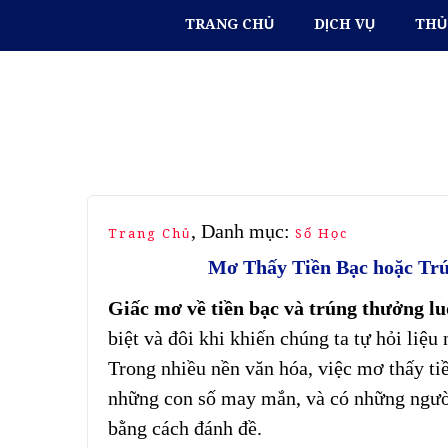
TRANG CHỦ
DỊCH VỤ
THỦ
, Danh mục:
Trang Chủ
Số Học
Mơ Thấy Tiền Bạc hoặc Tr
Giấc mơ về tiền bạc và trúng thưởng l
biệt và đôi khi khiến chúng ta tự hỏi liệu
Trong nhiều nền văn hóa, việc mơ thấy ti
những con số may mắn, và có những người
bằng cách đánh đề.