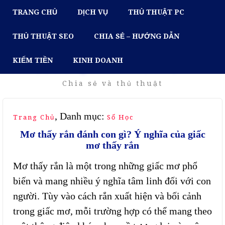
TRANG CHỦ
DỊCH VỤ
THỦ THUẬT PC
THỦ THUẬT SEO
CHIA SẺ – HƯỚNG DẪN
KIẾM TIỀN
KINH DOANH
BLOG QUỲNH NGUYỄN
Chia sẻ và thủ thuật
, Danh mục:
Trang Chủ
Số Học
Mơ thấy rắn đánh con gì? Ý nghĩa của giấc
mơ thấy rắn
Mơ thấy rắn là một trong những giấc mơ phổ
biến và mang nhiều ý nghĩa tâm linh đối với con
người. Tùy vào cách rắn xuất hiện và bối cảnh
trong giấc mơ, mỗi trường hợp có thể mang theo