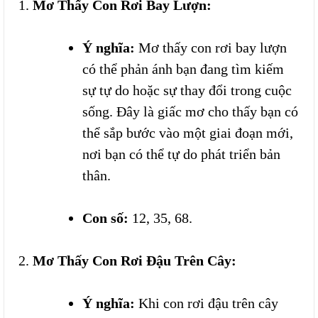
Mơ Thấy Con Rơi Bay Lượn:
Ý nghĩa:
Mơ thấy con rơi bay lượn
có thể phản ánh bạn đang tìm kiếm
sự tự do hoặc sự thay đổi trong cuộc
sống. Đây là giấc mơ cho thấy bạn có
thể sắp bước vào một giai đoạn mới,
nơi bạn có thể tự do phát triển bản
thân.
Con số:
12, 35, 68.
Mơ Thấy Con Rơi Đậu Trên Cây:
Ý nghĩa:
Khi con rơi đậu trên cây