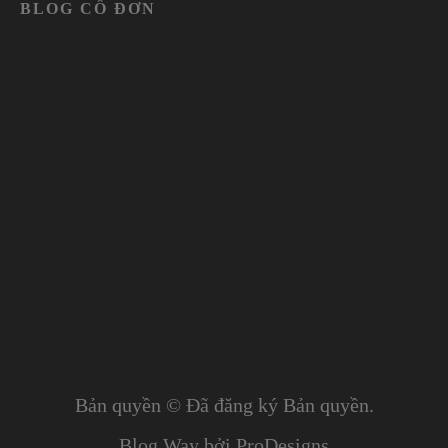
BLOG CÔ ĐƠN
Bản quyền © Đã đăng ký Bản quyền.
Blog Way bởi
ProDesigns