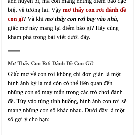
ảnh huyền bí, mà còn mang những điềm báo đặc
biệt về tương lai. Vậy
mơ thấy con rơi đánh đề
con gì
? Và khi
mơ thấy con rơi bay vào nhà
,
giấc mơ này mang lại điểm báo gì? Hãy cùng
khám phá trong bài viết dưới đây.
Mơ Thấy Con Rơi Đánh Đề Con Gì?
Giấc mơ về con rơi không chỉ đơn giản là một
hình ảnh kỳ lạ mà còn có thể liên quan đến
những con số may mắn trong các trò chơi đánh
đề. Tùy vào từng tình huống, hình ảnh con rơi sẽ
mang những con số khác nhau. Dưới đây là một
số gợi ý cho bạn: