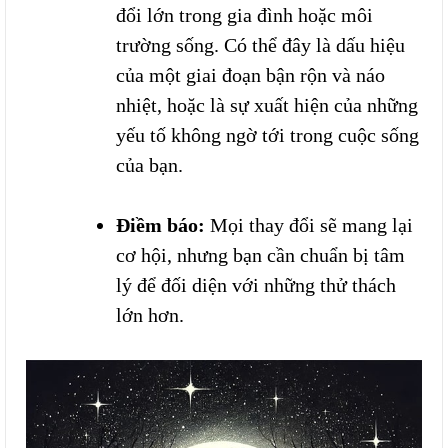
đổi lớn trong gia đình hoặc môi
trường sống. Có thể đây là dấu hiệu
của một giai đoạn bận rộn và náo
nhiệt, hoặc là sự xuất hiện của những
yếu tố không ngờ tới trong cuộc sống
của bạn.
Điềm báo:
Mọi thay đổi sẽ mang lại
cơ hội, nhưng bạn cần chuẩn bị tâm
lý để đối diện với những thử thách
lớn hơn.