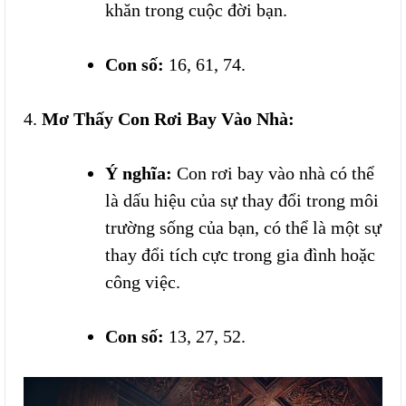
khăn trong cuộc đời bạn.
Con số:
16, 61, 74.
Mơ Thấy Con Rơi Bay Vào Nhà:
Ý nghĩa:
Con rơi bay vào nhà có thể
là dấu hiệu của sự thay đổi trong môi
trường sống của bạn, có thể là một sự
thay đổi tích cực trong gia đình hoặc
công việc.
Con số:
13, 27, 52.