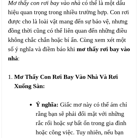
Mơ thấy con rơi bay vào nhà
có thể là một dấu
hiệu quan trọng trong nhiều trường hợp. Con rơi
được cho là loài vật mang đến sự bảo vệ, nhưng
đồng thời cũng có thể liên quan đến những điều
không chắc chắn hoặc bí ẩn. Cùng xem xét một
số ý nghĩa và điềm báo khi
mơ thấy rơi bay vào
nhà
:
Mơ Thấy Con Rơi Bay Vào Nhà Và Rơi
Xuống Sàn:
Ý nghĩa:
Giấc mơ này có thể ám chỉ
rằng bạn sẽ phải đối mặt với những
rắc rối hoặc sự bất ổn trong gia đình
hoặc công việc. Tuy nhiên, nếu bạn