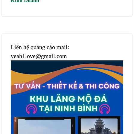
Kinh Doanh
Liên hệ quảng cáo mail:
yeah1love@gmail.com