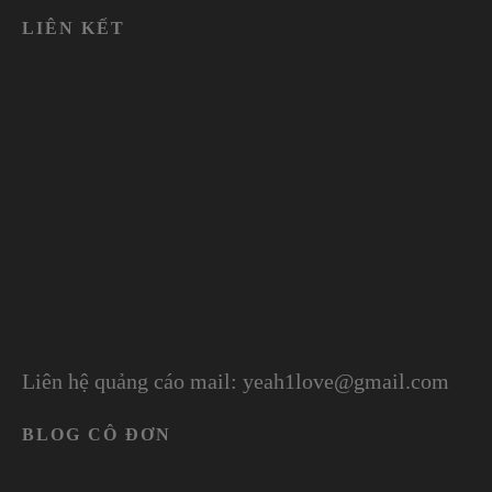
LIÊN KẾT
Liên hệ quảng cáo mail: yeah1love@gmail.com
BLOG CÔ ĐƠN