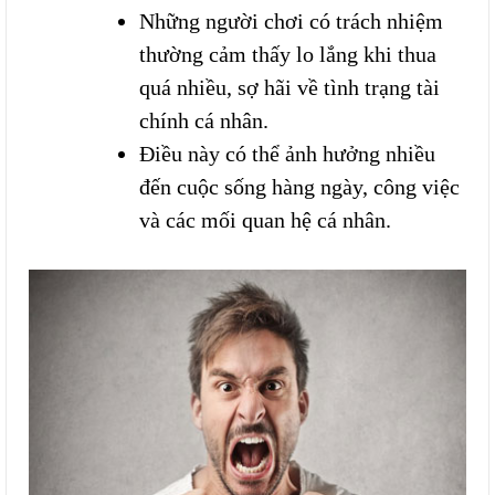
Những người chơi có trách nhiệm
thường cảm thấy lo lắng khi thua
quá nhiều, sợ hãi về tình trạng tài
chính cá nhân.
Điều này có thể ảnh hưởng nhiều
đến cuộc sống hàng ngày, công việc
và các mối quan hệ cá nhân.