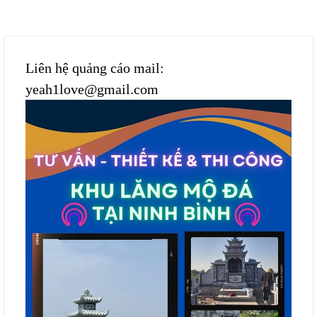
Liên hệ quảng cáo mail:
yeah1love@gmail.com