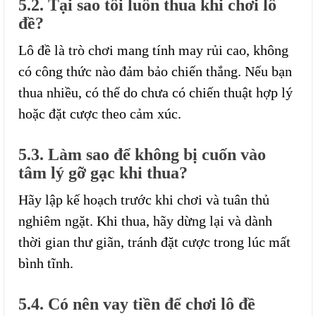
5.2. Tại sao tôi luôn thua khi chơi lô
đề?
Lô đề là trò chơi mang tính may rủi cao, không
có công thức nào đảm bảo chiến thắng. Nếu bạn
thua nhiều, có thể do chưa có chiến thuật hợp lý
hoặc đặt cược theo cảm xúc.
5.3. Làm sao để không bị cuốn vào
tâm lý gỡ gạc khi thua?
Hãy lập kế hoạch trước khi chơi và tuân thủ
nghiêm ngặt. Khi thua, hãy dừng lại và dành
thời gian thư giãn, tránh đặt cược trong lúc mất
bình tĩnh.
5.4. Có nên vay tiền để chơi lô đề