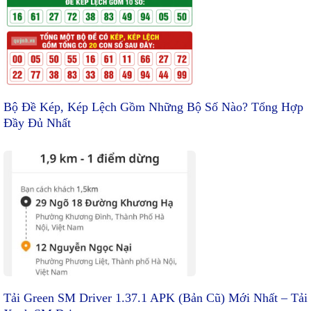
Bộ Đề Kép, Kép Lệch Gồm Những Bộ Số Nào? Tổng Hợp
Đầy Đủ Nhất
Tải Green SM Driver 1.37.1 APK (Bản Cũ) Mới Nhất – Tải