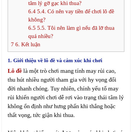
tâm lý gỡ gạc khi thua?
6.4
5.4. Có nên vay tiền để chơi lô đề
không?
6.5
5.5. Tôi nên làm gì nếu đã lỡ thua
quá nhiều?
7
6. Kết luận
1. Giới thiệu về lô đề và cảm xúc khi chơi
Lô đề
là một trò chơi mang tính may rủi cao,
thu hút nhiều người tham gia với hy vọng đổi
đời nhanh chóng. Tuy nhiên, chính yếu tố may
rủi khiến người chơi dễ rơi vào trạng thái tâm lý
không ổn định như hưng phấn khi thắng hoặc
thất vọng, tức giận khi thua.