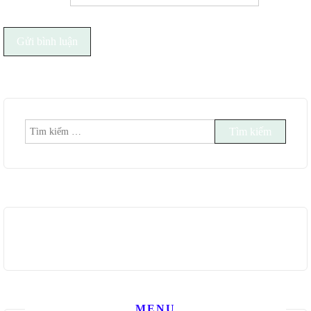
Tìm
kiếm
cho:
MENU