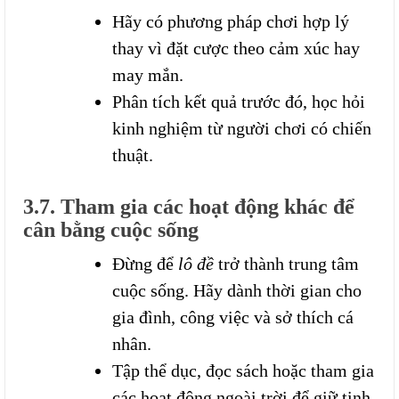
Hãy có phương pháp chơi hợp lý
thay vì đặt cược theo cảm xúc hay
may mắn.
Phân tích kết quả trước đó, học hỏi
kinh nghiệm từ người chơi có chiến
thuật.
3.7. Tham gia các hoạt động khác để
cân bằng cuộc sống
Đừng để
lô đề
trở thành trung tâm
cuộc sống. Hãy dành thời gian cho
gia đình, công việc và sở thích cá
nhân.
Tập thể dục, đọc sách hoặc tham gia
các hoạt động ngoài trời để giữ tinh