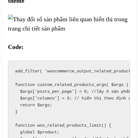
theme
Code:
add_filter( 'woocommerce_output_related_products_a
function custom_related_products_args( $args ) {

  $args['posts_per_page'] = 6; //lấy 6 sản phẩm li
  $args['columns'] = 3; // hiển thị theo định dạng
  return $args;

}

function woo_related_products_limit() {

  global $product;
