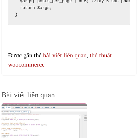
  $args['posts_per_page'] = 6; //lấy 6 sản phẩm li
  return $args;

}
Được gắn thẻ
bài viết liên quan
,
thủ thuật
woocommerce
Điều
Bài viết liên quan
hướng
bài
viết