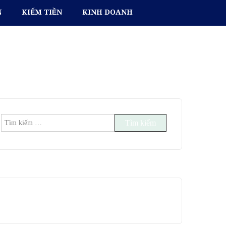
N
KIẾM TIỀN
KINH DOANH
Tìm
kiếm
cho: