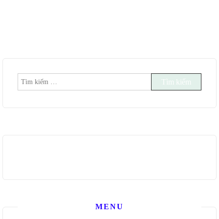
Phân
trang
bài
viết
Tìm
kiếm
cho:
MENU