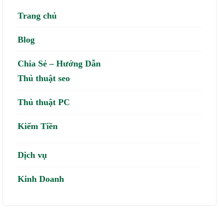
Trang chủ
Blog
Chia Sẻ – Hướng Dẫn
Thủ thuật seo
Thủ thuật PC
Kiếm Tiền
Dịch vụ
Kinh Doanh