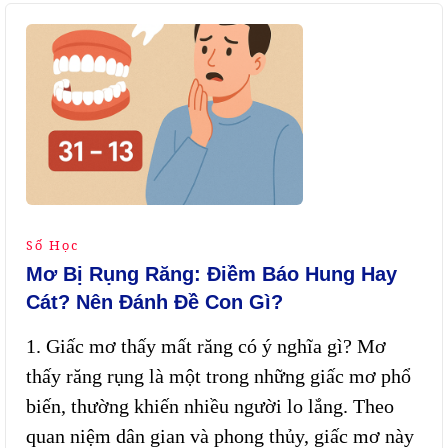
Số Học
Mơ Bị Rụng Răng: Điềm Báo Hung Hay
Cát? Nên Đánh Đề Con Gì?
1. Giấc mơ thấy mất răng có ý nghĩa gì? Mơ
thấy răng rụng là một trong những giấc mơ phổ
biến, thường khiến nhiều người lo lắng. Theo
quan niệm dân gian và phong thủy, giấc mơ này