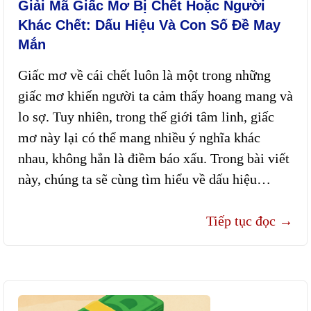
Giải Mã Giấc Mơ Bị Chết Hoặc Người
Khác Chết: Dấu Hiệu Và Con Số Đề May
Mắn
Giấc mơ về cái chết luôn là một trong những
giấc mơ khiến người ta cảm thấy hoang mang và
lo sợ. Tuy nhiên, trong thế giới tâm linh, giấc
mơ này lại có thể mang nhiều ý nghĩa khác
nhau, không hẳn là điềm báo xấu. Trong bài viết
này, chúng ta sẽ cùng tìm hiểu về dấu hiệu…
Tiếp tục đọc
→