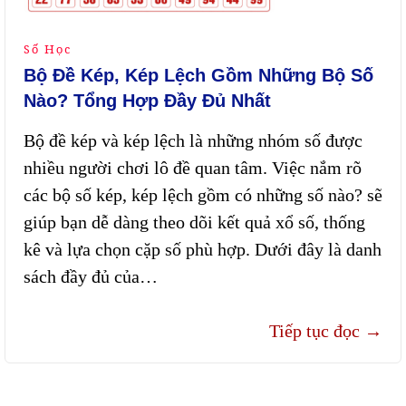
Số Học
Bộ Đề Kép, Kép Lệch Gồm Những Bộ Số
Nào? Tổng Hợp Đầy Đủ Nhất
Bộ đề kép và kép lệch là những nhóm số được
nhiều người chơi lô đề quan tâm. Việc nắm rõ
các bộ số kép, kép lệch gồm có những số nào? sẽ
giúp bạn dễ dàng theo dõi kết quả xổ số, thống
kê và lựa chọn cặp số phù hợp. Dưới đây là danh
sách đầy đủ của…
Tiếp tục đọc
→